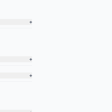
+
+
+