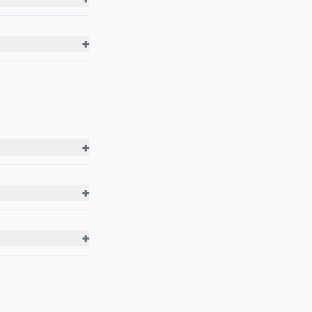
+
+
+
+