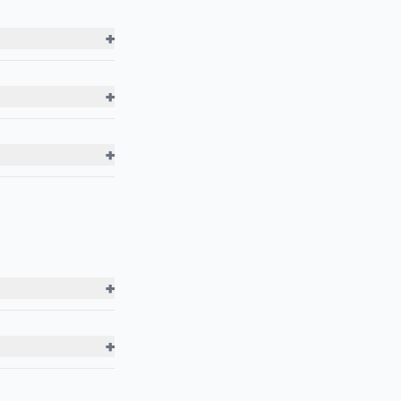
+
+
+
+
+