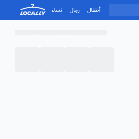
أطفال
رجال
نساء