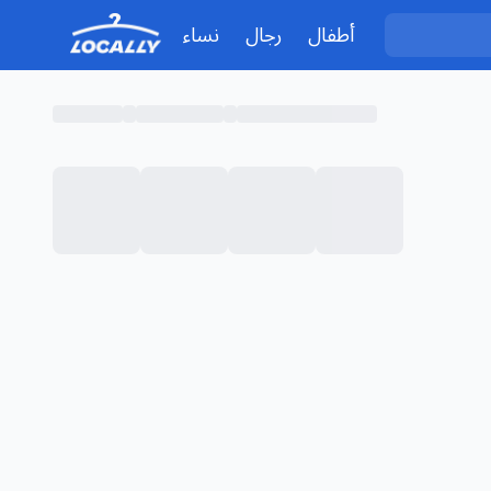
أطفال
رجال
نساء