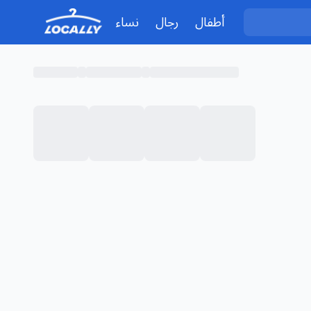
أطفال
رجال
نساء