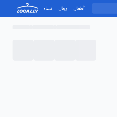
أطفال
رجال
نساء