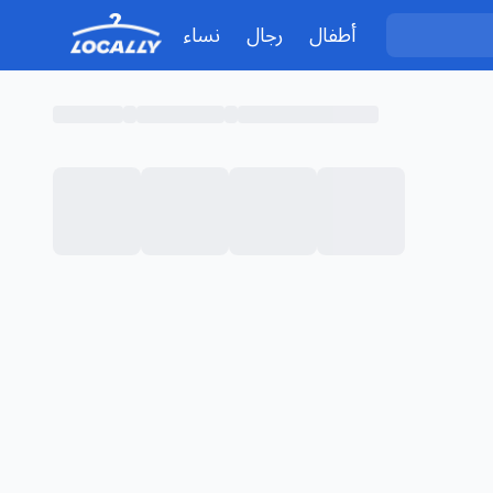
أطفال
رجال
نساء