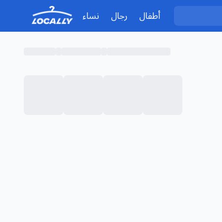
أطفال
رجال
نساء