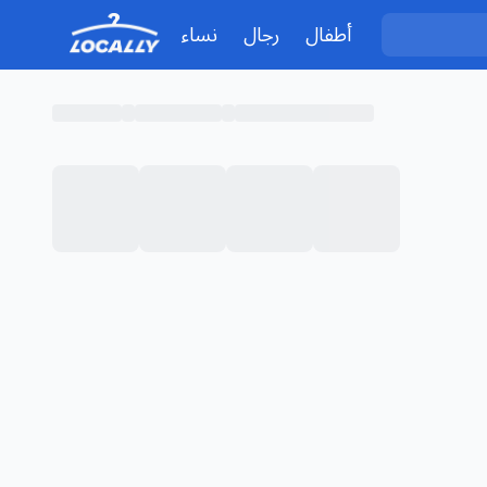
أطفال
رجال
نساء