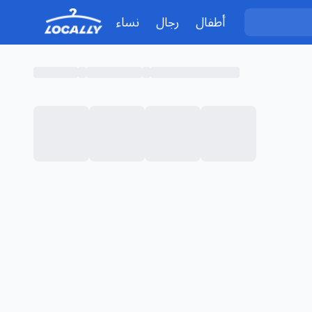
أطفال
رجال
نساء