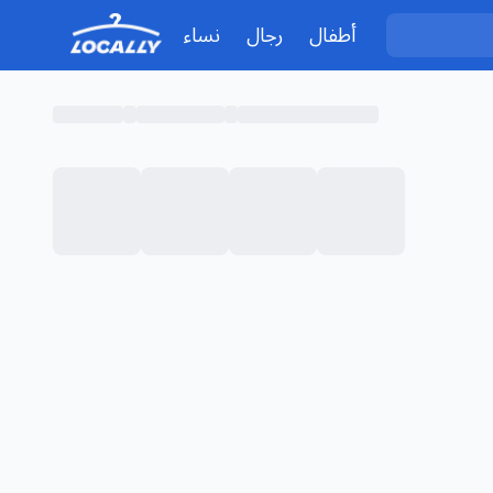
أطفال
رجال
نساء