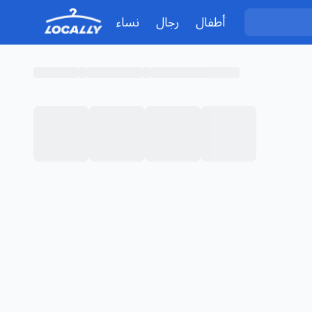
أطفال
رجال
نساء