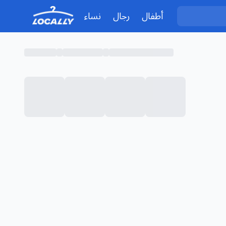
أطفال
رجال
نساء