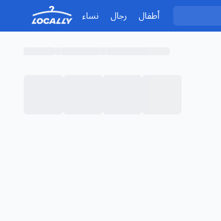
أطفال
رجال
نساء